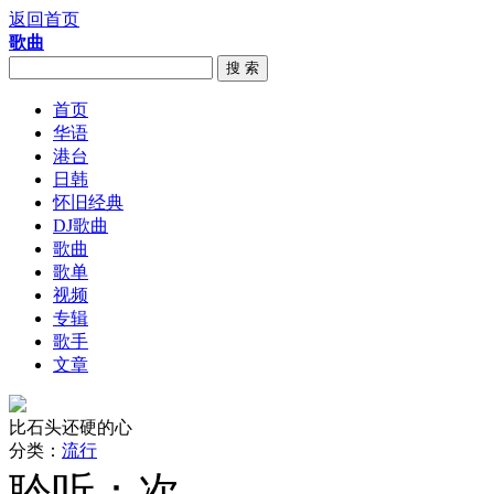
返回首页
歌曲
搜 索
首页
华语
港台
日韩
怀旧经典
DJ歌曲
歌曲
歌单
视频
专辑
歌手
文章
比石头还硬的心
分类：
流行
聆听：
次