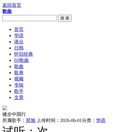
返回首页
歌曲
搜 索
首页
华语
港台
日韩
怀旧经典
DJ歌曲
歌曲
歌单
视频
专辑
歌手
文章
健步中国行
所属歌手：
郑旭
上传时间：2026-06-01
分类：
华语
试听：
次