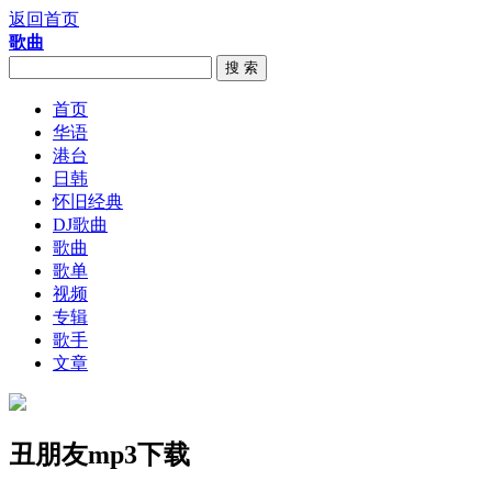
返回首页
歌曲
搜 索
首页
华语
港台
日韩
怀旧经典
DJ歌曲
歌曲
歌单
视频
专辑
歌手
文章
丑朋友mp3下载