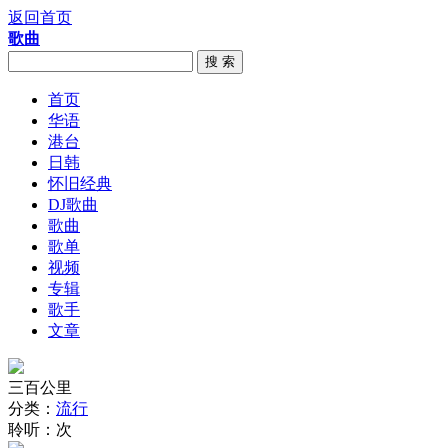
返回首页
歌曲
搜 索
首页
华语
港台
日韩
怀旧经典
DJ歌曲
歌曲
歌单
视频
专辑
歌手
文章
三百公里
分类：
流行
聆听：
次