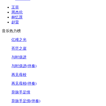
王菲
周杰伦
林忆莲
赵雷
音乐热力榜
亿维之光
苍茫之崖
与时俱进
与时俱进(伴奏)
再见母校
再见母校(伴奏)
异脉手足情
异脉手足情(伴奏)