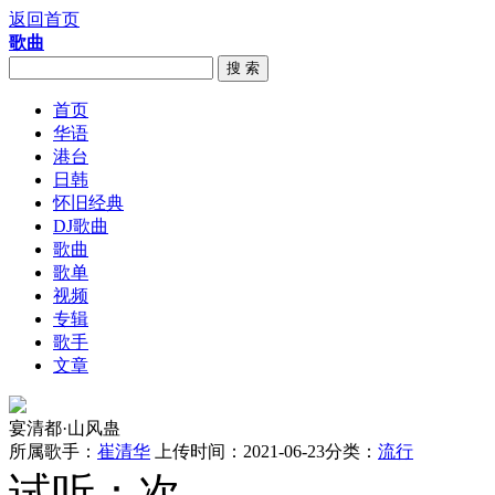
返回首页
歌曲
搜 索
首页
华语
港台
日韩
怀旧经典
DJ歌曲
歌曲
歌单
视频
专辑
歌手
文章
宴清都·山风蛊
所属歌手：
崔清华
上传时间：2021-06-23
分类：
流行
试听：
次