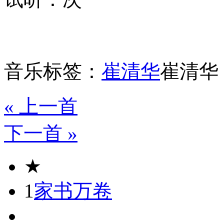
音乐标签：
崔清华
崔清华
« 上一首
下一首 »
★
1
家书万卷