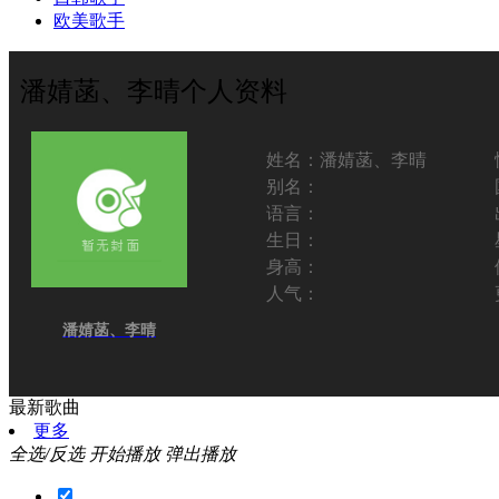
欧美歌手
潘婧菡、李晴个人资料
姓名：
潘婧菡、李晴
别名：
语言：
生日：
身高：
人气：
潘婧菡、李晴
最新歌曲
更多
全选/反选
开始播放
弹出播放