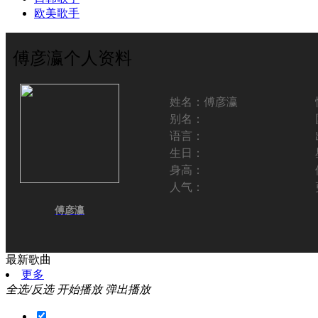
欧美歌手
傅彦瀛个人资料
姓名：
傅彦瀛
别名：
语言：
生日：
身高：
人气：
傅彦瀛
最新歌曲
更多
全选/反选
开始播放
弹出播放