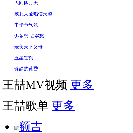
人间四月天
陕北人爱唱信天游
中华节气歌
诉乡愁 唱乡愁
最美天下父母
五星红旗
静静的黄昏
王喆MV视频
更多
王喆歌单
更多
额吉