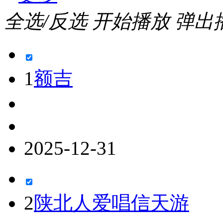
全选/反选
开始播放
弹出
1
额吉
2025-12-31
2
陕北人爱唱信天游