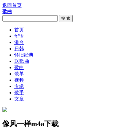
返回首页
歌曲
搜 索
首页
华语
港台
日韩
怀旧经典
DJ歌曲
歌曲
歌单
视频
专辑
歌手
文章
像风一样m4a下载