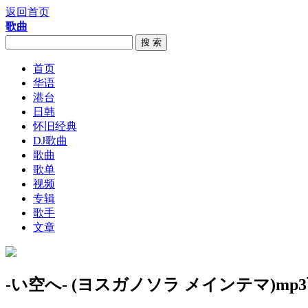
返回首页
歌曲
搜 索
首页
华语
港台
日韩
怀旧经典
DJ歌曲
歌曲
歌单
视频
专辑
歌手
文章
-い空へ- (ヨスガノソラ メインテマ)mp