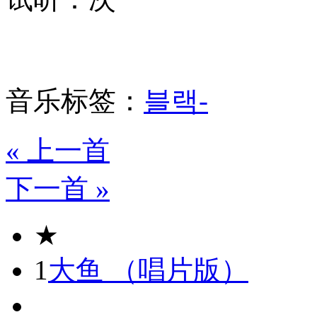
音乐标签：
블랙-
« 上一首
下一首 »
★
1
大鱼 （唱片版）