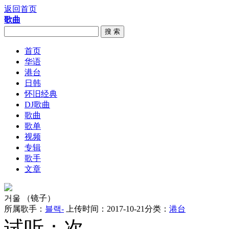
返回首页
歌曲
搜 索
首页
华语
港台
日韩
怀旧经典
DJ歌曲
歌曲
歌单
视频
专辑
歌手
文章
거울 （镜子）
所属歌手：
블랙-
上传时间：2017-10-21
分类：
港台
试听：
次