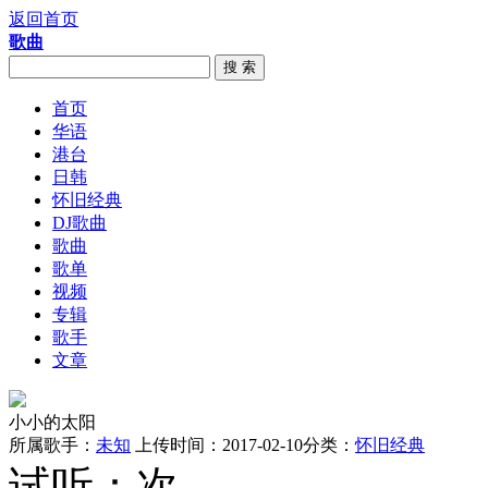
返回首页
歌曲
搜 索
首页
华语
港台
日韩
怀旧经典
DJ歌曲
歌曲
歌单
视频
专辑
歌手
文章
小小的太阳
所属歌手：
未知
上传时间：2017-02-10
分类：
怀旧经典
试听：
次