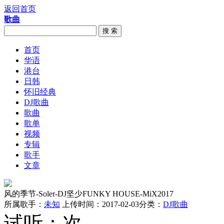
返回首页
歌曲
搜 索
首页
华语
港台
日韩
怀旧经典
DJ歌曲
歌曲
歌单
视频
专辑
歌手
文章
风的季节-Soler-DJ坚少FUNKY HOUSE-MiX2017
所属歌手：
未知
上传时间：2017-02-03
分类：
DJ歌曲
试听：
次