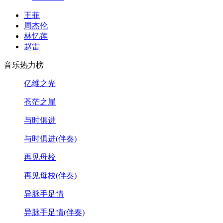
王菲
周杰伦
林忆莲
赵雷
音乐热力榜
亿维之光
苍茫之崖
与时俱进
与时俱进(伴奏)
再见母校
再见母校(伴奏)
异脉手足情
异脉手足情(伴奏)