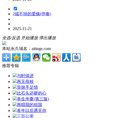
2
戒不掉的爱殇(伴奏)
2025-11-21
全选/反选
开始播放
弹出播放
本站永久域名：aitinge.com
推荐专辑
与时俱进
再见母校
异脉手足情
比石头还硬的心
幸生华夏(第三版)
再唱我的祖国
多年以后遇见你
三百公里