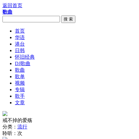
返回首页
歌曲
搜 索
首页
华语
港台
日韩
怀旧经典
DJ歌曲
歌曲
歌单
视频
专辑
歌手
文章
戒不掉的爱殇
分类：
流行
聆听：
次